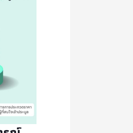
จารณ์