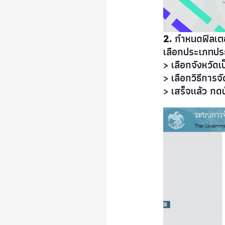
2.
กำหนดฟิลเต
เลือกประเภทป
> เลือกจังหวัดเ
> เลือกวิธีการ
> เสร็จแล้ว กดป