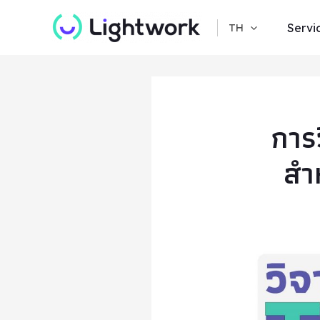
Skip
TH
Servi
to
content
การว
สำ