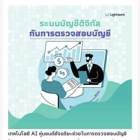
เทคโนโลยี AI หุ่นยนต์อัจฉริยะช่วยในการตรวจสอบบัญชี