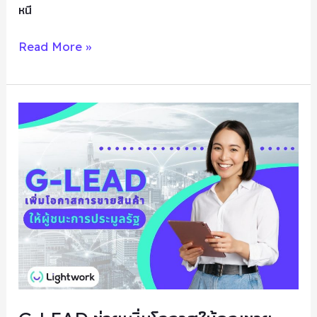
หนี
Read More »
G-
LEAD
ช่วย
เพิ่ม
โอกาส
ให้
คุณ
ขาย
สินค้า
กับ
ผู้