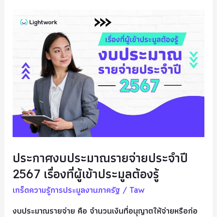
ประกาศ
งบ
ประมาณ
ราย
จ่าย
ประจำ
ปี
2567
เรื่อง
ที่
ผู้
ประกาศงบประมาณรายจ่ายประจำปี
เข้า
2567 เรื่องที่ผู้เข้าประมูลต้องรู้
ประมูล
ต้อง
เกร็ดความรู้การประมูลงานภาครัฐ
/
Taw
รู้
งบประมาณรายจ่าย คือ จำนวนเงินที่อนุญาตให้จ่ายหรือก่อ