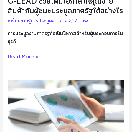
G-LEAD ช่วยเพิ่มโอกาสให้คุณขาย
ชนะ
สินค้ากับผู้ชนะประมูลภาครัฐได้อย่างไร
ประมูล
ภาค
เกร็ดความรู้การประมูลงานภาครัฐ
/
Taw
รัฐ
การประมูลงานภาครัฐถือเป็นโอกาสสำหรับผู้ประกอบการใน
ได้
ธุรกิ
อย่างไร
Read More »
สรุป
อันดับ
จังหวัด
ที่
มี
มูลค่า
โครงการ