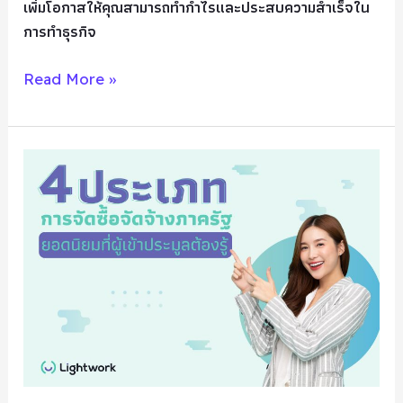
เพิ่มโอกาสให้คุณสามารถทำกำไรและประสบความสำเร็จใน
การทำธุรกิจ
Read More »
รู้จัก
กับ
4
วิธี
การ
จัด
ซื้อ
จัด
จ้าง
ภาค