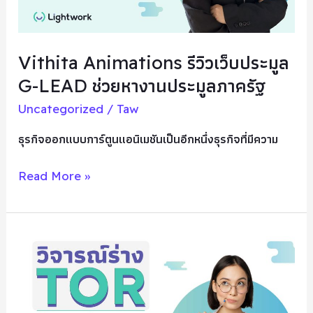
หา
งาน
ประมูล
Vithita Animations รีวิวเว็บประมูล
ภาค
G-LEAD ช่วยหางานประมูลภาครัฐ
รัฐ
Uncategorized
/
Taw
ธุรกิจออกแบบการ์ตูนแอนิเมชันเป็นอีกหนึ่งธุรกิจที่มีความ
Read More »
การ
วิจารณ์
ร่าง
TOR