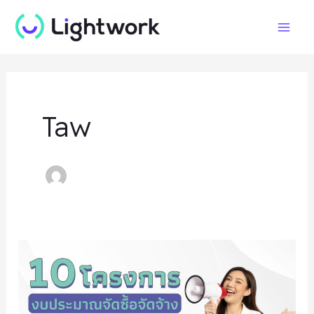
Skip
Post
Mai
to
pagination
Men
content
Taw
10
โครงการ
ที่
มี